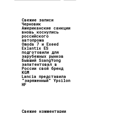
Свежие записи
Черновик
Американские санкции
вновь коснулись
российского
автопрома
Omoda 7 и Exeed
Exlantix ES
подготовили для
зарубежных рынков
Бывший SsangYong
запатентовал в
России свой бренд
KGM
Lancia представила
“заряженный” Ypsilon
HF
Свежие комментарии