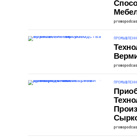
Спосо
Мебе
promopodca
ПРОМЫШЛЕНН
Техно
Верми
promopodca
ПРОМЫШЛЕНН
Приоб
Техно
Произ
Сырк
promopodca