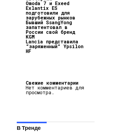
Omoda 7 и Exeed
Exlantix ES
подготовили для
зарубежных рынков
Бывший SsangYong
запатентовал в
России свой бренд
KGM
Lancia представила
“заряженный” Ypsilon
HF
Свежие комментарии
Нет комментариев для
просмотра.
В Тренде