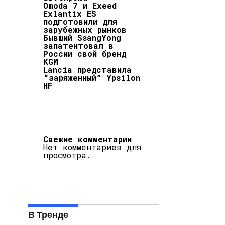
Omoda 7 и Exeed
Exlantix ES
подготовили для
зарубежных рынков
Бывший SsangYong
запатентовал в
России свой бренд
KGM
Lancia представила
“заряженный” Ypsilon
HF
Свежие комментарии
Нет комментариев для
просмотра.
В Тренде