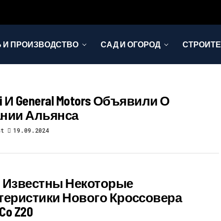
 И ПРОИЗВОДСТВО
САД И ОГОРОД
СТРОИТЕ
i И General Motors Объявили О
нии Альянса
st
19.09.2024
 Известны Некоторые
теристики Нового Кроссовера
 Co Z20