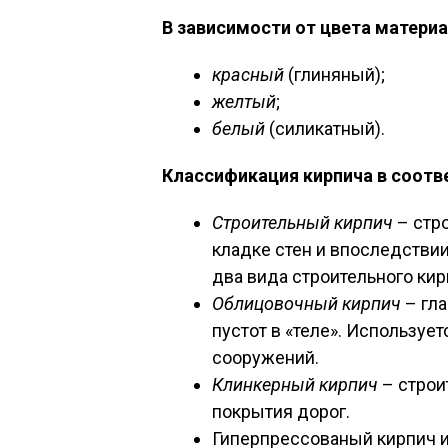
В зависимости от цвета матери
красный
(глиняный);
желтый
;
белый
(силикатный).
Классификация кирпича в соотв
Строительный кирпич
– стр
кладке стен и впоследстви
два вида строительного кир
Облицовочный кирпич
– гл
пустот в «теле». Используе
сооружений.
Клинкерный кирпич
– строи
покрытия дорог.
Гиперпрессованый кирпич и