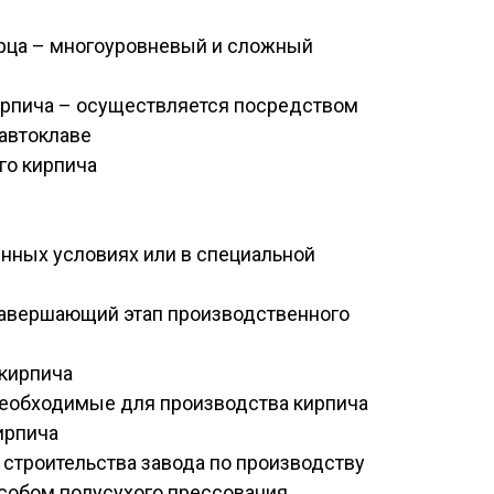
ырца – многоуровневый и сложный
кирпича – осуществляется посредством
 автоклаве
го кирпича
енных условиях или в специальной
завершающий этап производственного
кирпича
необходимые для производства кирпича
ирпича
 строительства завода по производству
собом полусухого прессования