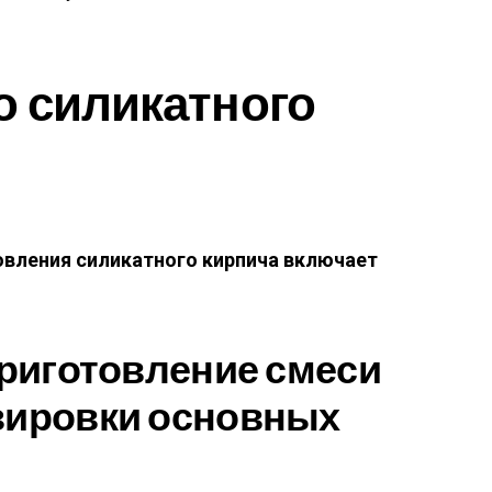
о силикатного
овления силикатного кирпича включает
 приготовление смеси
озировки основных