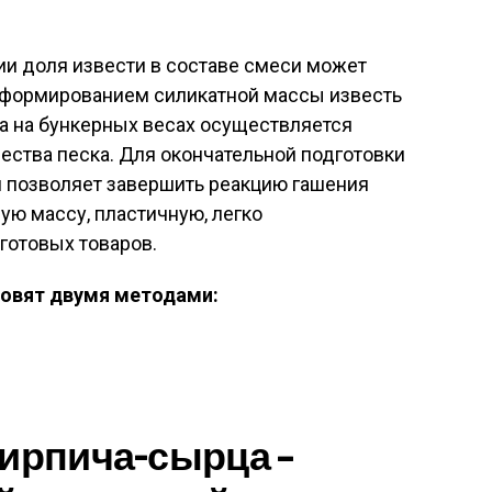
и доля извести в составе смеси может
д формированием силикатной массы известь
 а на бункерных весах осуществляется
ства песка. Для окончательной подготовки
я позволяет завершить реакцию гашения
ую массу, пластичную, легко
отовых товаров.
товят двумя методами:
кирпича-сырца –