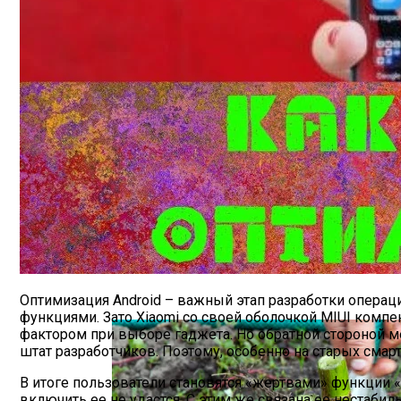
Благоприятные Дни Для Выкапывания Т
Оптимизация Android – важный этап разработки опера
функциями. Зато Xiaomi со своей оболочкой MIUI ком
фактором при выборе гаджета. Но обратной стороной 
штат разработчиков. Поэтому, особенно на старых смар
В итоге пользователи становятся «жертвами» функции «
включить ее не удастся. С этим же связана ее нестабиль