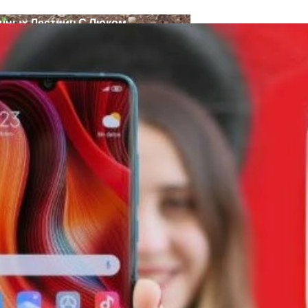
ных Лестниц С Люком
сной 2024 Года: Даты Посадки Луковиц В Открытый Гр