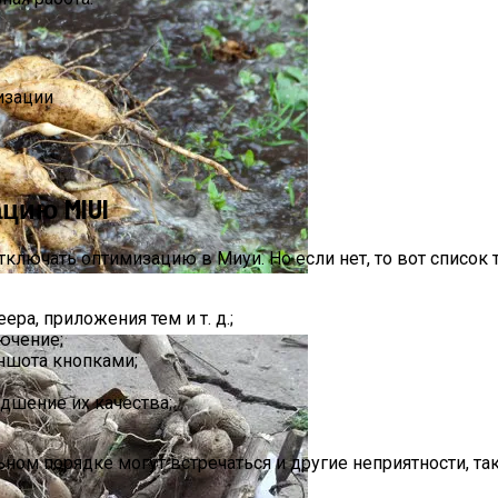
изации
цию MIUI
тключать оптимизацию в Миуи. Но если нет, то вот список
еоргинов Осенью 2024 Года И Способы Хранения
ра, приложения тем и т. д.;
ючение;
ншота кнопками;
дшение их качества;
ом порядке могут встречаться и другие неприятности, так