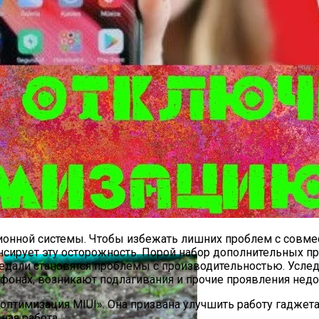
юльпанов В 2024 Году И Хранение Луковиц До Посадки
ционной системы. Чтобы избежать лишних проблем с совме
пенсирует эту осторожность. Порой набор дополнительных
медали становятся проблемы с производительностью. Усле
тфонах, возникают подлагивания и прочие проявления недо
оптимизация MIUI». Она призвана улучшить работу гаджета,
ная работа.