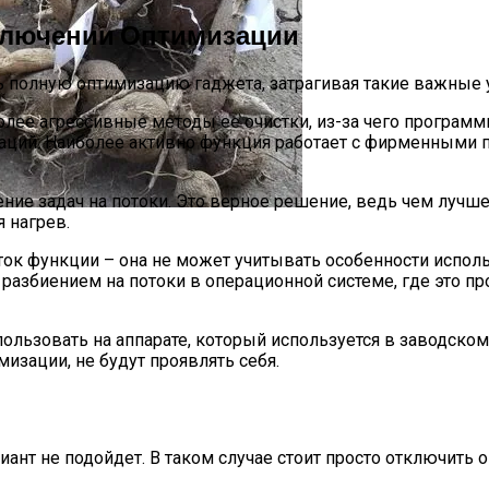
ключении Оптимизации
ть полную оптимизацию гаджета, затрагивая такие важные у
олее агрессивные методы ее очистки, из-за чего программ
аций. Наиболее активно функция работает с фирменными 
ие задач на потоки. Это верное решение, ведь чем лучше 
я нагрев.
е: Оптимальные Сроки Осенью 2024 Года И Способы Х
аток функции – она не может учитывать особенности испо
разбиением на потоки в операционной системе, где это п
ьзовать на аппарате, который используется в заводском в
изации, не будут проявлять себя.
т не подойдет. В таком случае стоит просто отключить оп