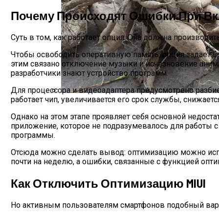
Почему Происходят Ошибки При В
Суть в том, как работает опция. Она должна производи
Чтобы освободить оперативную память, опция задает б
этим связано отключение музыки и исчезновение аним
разработчики знают устройство программ.
Для процессора и видеоадаптера предусмотрено разбиен
работает чип, увеличивается его срок службы, снижаетс
Выкапываем Георгины В Средней Полос
Однако на этом этапе проявляет себя основной недост
приложение, которое не подразумевалось для работы с 
программы.
Отсюда можно сделать вывод: оптимизацию можно испол
почти на неделю, а ошибки, связанные с функцией оптим
Как Отключить Оптимизацию MIUI
Но активным пользователям смартфонов подобный вариан