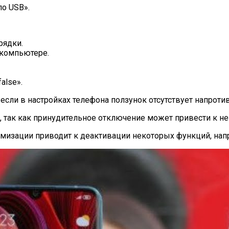
по USB».
рядки.
 компьютере.
false».
если в настройках телефона ползунок отсутствует напроти
к, так как принудительное отключение может привести к 
птимизации приводит к деактивации некоторых функций, н