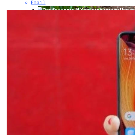
Email
Особенности И Характеристики Чердач
Выбираем Посадочные Дни Для Лилий Ве