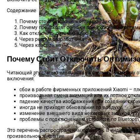
Содержание
Почему стоит отключить оптимизацию MIUI
Почему происходят ошибки при включении оптим
Как отключить оптимизацию MIUI
Через режим разработчика
Через консоль на ПК
Почему Стоит Отключить Оптимиза
Читающий эту статью наверняка уже знает, зачем ему о
включения:
Благоприятные Дни Для Выкапывания Г
сбои в работе фирменных приложений Xiaomi – плее
произвольная смена анимаций или их полное откл
падение качества изображения при создании скри
иногда не приходят обновления по воздуху;
изменение внешнего вида некоторых значков, уху
проблемы с подключением устройств по Bluetooth.
Это перечень распространенных ошибок. В индивидуальн
произвольное закрытие.