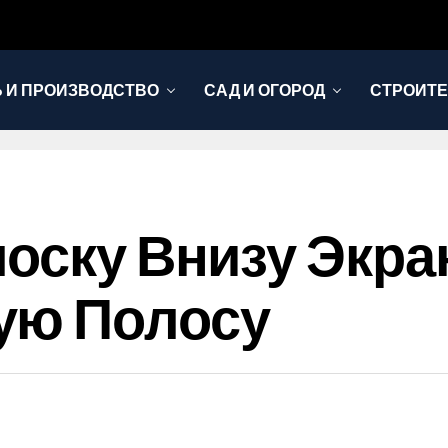
 И ПРОИЗВОДСТВО
САД И ОГОРОД
СТРОИТЕ
ску Внизу Экрана 
ую Полосу