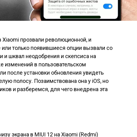
 Xiaomi прозвали революционной, и
 или только появившиеся опции вызвали со
и и шквал неодобрения и скепсиса на
же изменений в пользовательском
али после установки обновления увидеть
лую полосу. Позаимствована она у iOS, но
иков и разберемся, для чего внедрена эта
изу экрана в MIUI 12 на Xiaomi (Redmi)