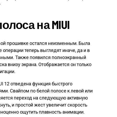
у
полоса на MIUI
вой прошивке остался неизменным. Была
 операции теперь выглядят иначе, да и в
вными. Также появился полноэкранный
ска внизу экрана. Отображается он только
игации.
UI 12 отведена функция быстрого
и. Свайпом по белой полосе к левой или
ляется переход на следующую активную
нуть, и простой жест увеличит скорость
лноценно ощутить плавность анимации.