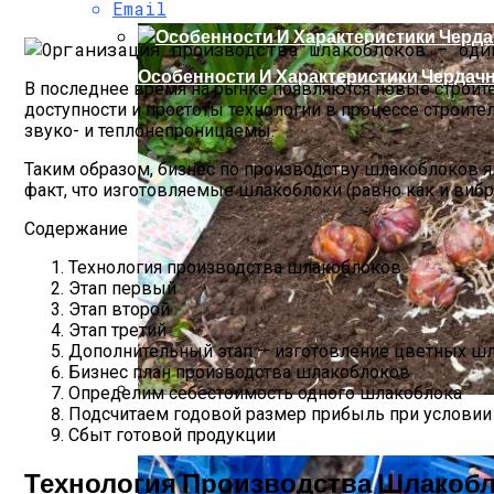
Email
Особенности И Характеристики Чердач
В последнее время на рынке появляются новые строит
доступности и простоты технологии в процессе строите
звуко- и теплонепроницаемы.
Таким образом, бизнес по производству шлакоблоков я
факт, что изготовляемые шлакоблоки (равно как и виб
Содержание
Технология производства шлакоблоков
Этап первый
Этап второй
Этап третий
Дополнительный этап — изготовление цветных ш
Бизнес план производства шлакоблоков
Определим себестоимость одного шлакоблока
Подсчитаем годовой размер прибыль при условии 
Выбираем Посадочные Дни Для Лилий Ве
Сбыт готовой продукции
Технология Производства Шлакоб