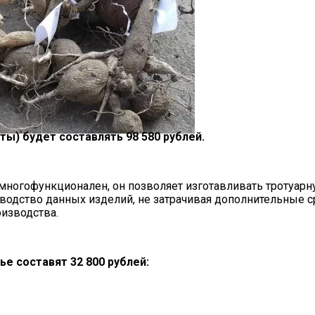
ы) будет составлять 98 580 рублей.
е: Оптимальные Сроки Осенью 2024 Года И Способы Х
многофункционален, он позволяет изготавливать тротуар
одство данных изделий, не затрачивая дополнительные 
изводства.
 составят 32 800 рублей: