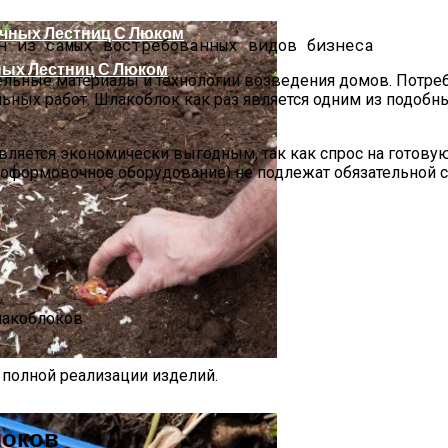
ных Лестниц С Люком
ельные материалы и технологии возведения домов. Потре
льных работ. Шлакоблок как раз является одним из подобн
вляется экономически выгодным, так как спрос на готову
роформовочное оборудование) не подлежат обязательной 
лакоблоков
полной реализации изделий.
сной 2024 Года: Даты Посадки Луковиц В Открытый Гр
локов