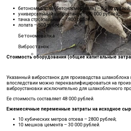
бетономешалка (бетоносмеситель) – 6 280 рублей;
универсальный вибростанок – 90 000 рублей;
тачка строительная – 1800 рублей;
лопата – 500 рублей.
Бетономешалка
Вибростанок
Стоимость оборудования (общие капитальные затрат
Выкапываем Георгины В Средней Полос
Указанный вибростанок для производства шлакоблока 
впоследствии можно переквалифицироваться на произв
виброустановки исключительно для шлакоблочного про
Ее стоимость составляет 48 000 рублей.
Ежемесячные переменные затраты на исходное сырье
10 кубических метров отсева – 2800 рублей;
10 мешков цемента – 30 000 рублей.