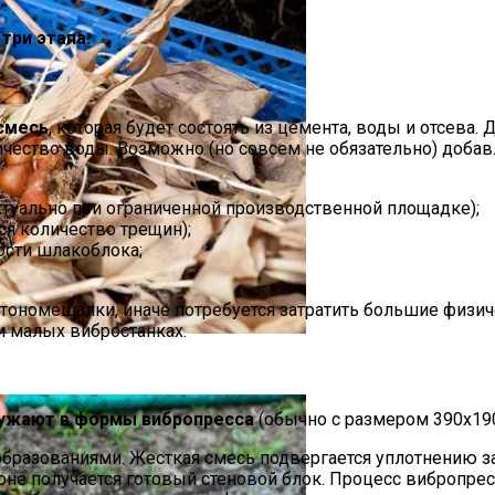
три этапа.
смесь
, которая будет состоять из цемента, воды и отсева
личество воды. Возможно (но совсем не обязательно) доб
ктуально при ограниченной производственной площадке);
ся количество трещин);
сти шлакоблока;
номешалки, иначе потребуется затратить большие физичес
и малых вибростанках.
юльпанов В 2024 Году И Хранение Луковиц До Посадки
ужают в формы вибропресса
(обычно с размером 390х190
образованиями. Жесткая смесь подвергается уплотнению з
оне получается готовый стеновой блок. Процесс вибропресс