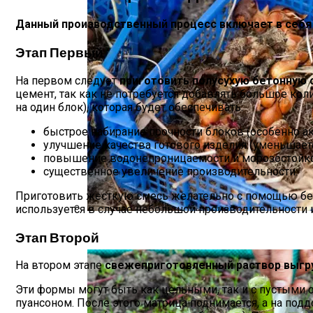
Данный производственный процесс включает в себя 
Этап Первый
На первом следует
приготовить полусухую бетонную 
цемент, так как не потребуется добавлять большое ко
на один блок), которая будет обеспечивать:
быстрое набирание прочности блоков (особенно а
улучшение качества готового изделия (уменьшает
повышение водонепроницаемости и морозостойко
существенное увеличение производительности.
Приготовить жесткую смесь желательно с помощью бето
используется в случае небольшой производительности 
Благоприятные Дни Для Выкапывания Т
Этап Второй
На втором этапе
свежеприготовленный раствор выгр
Эти формы могут быть как цельными, так и с пустыми 
пуансоном. После этого матрица поднимается, а на подд