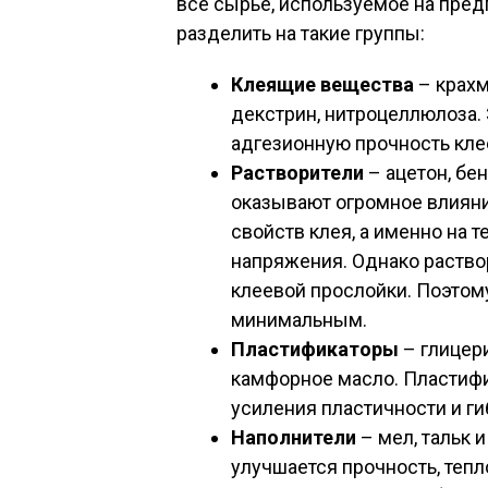
все сырье, используемое на пред
разделить на такие группы:
Клеящие вещества
– крахм
декстрин, нитроцеллюлоза.
адгезионную прочность кле
Растворители
– ацетон, бе
оказывают огромное влиян
свойств клея, а именно на 
напряжения. Однако раство
клеевой прослойки. Поэтом
минимальным.
Пластификаторы
– глицери
камфорное масло. Пластифи
усиления пластичности и ги
Наполнители
– мел, тальк 
улучшается прочность, теп