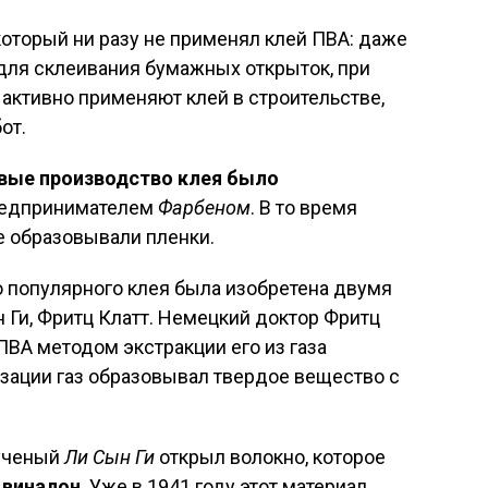
который ни разу не применял клей ПВА: даже
для склеивания бумажных открыток, при
 активно применяют клей в строительстве,
от.
вые производство клея было
едпринимателем
Фарбеном
. В то время
е образовывали пленки.
о популярного клея была изобретена двумя
Ги, Фритц Клатт. Немецкий доктор Фритц
ПВА методом экстракции его из газа
изации газ образовывал твердое вещество с
 ученый
Ли Сын Ги
открыл волокно, которое
я
виналон
. Уже в 1941 году этот материал