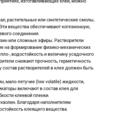
приятиях, изготавливающих клей, можно
ал, растительные или синтетические смолы,
 Эти вещества обеспечивают когезионную,
евого соединения.
нзин или сложные эфиры. Растворители
ие на формирование физико-механических
тепло-, водостойкость и величину усадочного
рители снижают прочность, герметичность
у состав растворителей в клее должен быть
н, мало-летучие (low volatile) жидкости,
каторы включают в состав клея для
бкости клеевой пленки.
и каолин. Благодаря наполнителям
лостойкость клеящего вещества.