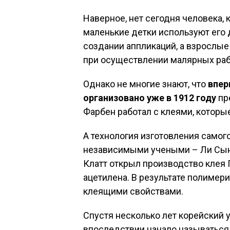
Наверное, нет сегодня человека, 
маленькие детки используют его 
создании аппликаций, а взрослые
при осуществлении малярных раб
Однако не многие знают, что
впер
организовано уже в 1912 году
пр
Фарбен работал с клеями, которы
А технология изготовления самог
независимыми учеными – Ли Сын 
Клатт открыл производство клея 
ацетилена. В результате полимер
клеящими свойствами.
Спустя несколько лет корейский
впоследствии начало называтьс