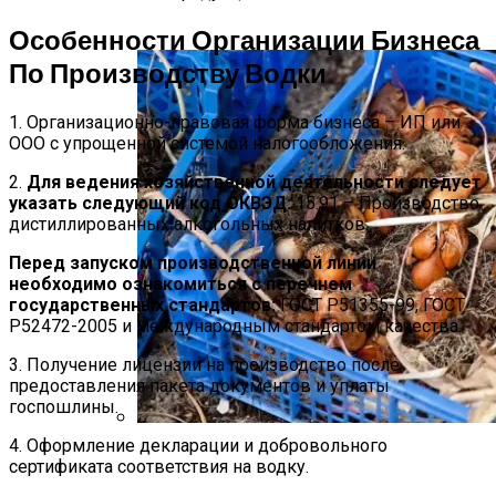
Луковиц В Открытый Грунт
Особенности Организации Бизнеса
По Производству Водки
1. Организационно-правовая форма бизнеса – ИП или
ООО с упрощенной системой налогообложения.
2.
Для ведения хозяйственной деятельности следует
указать следующий код ОКВЭД:
15.91 – Производство
дистиллированных алкогольных напитков.
Перед запуском производственной линии
необходимо ознакомиться с перечнем
государственных стандартов:
ГОСТ Р51355-99, ГОСТ
Р52472-2005 и международным стандартом качества.
3. Получение лицензии на производство после
предоставления пакета документов и уплаты
госпошлины.
4. Оформление декларации и добровольного
Благоприятные Дни Для Выкапывания
сертификата соответствия на водку.
Тюльпанов В 2024 Году И Хранение