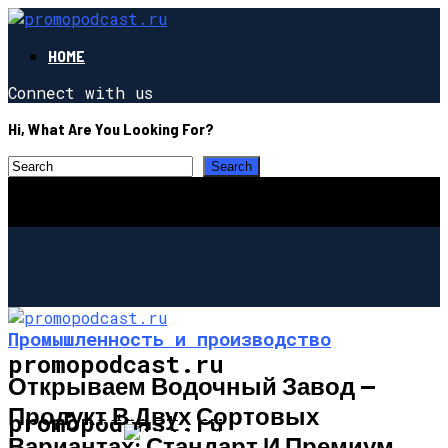
HOME
Connect with us
Hi, What Are You Looking For?
Промышленность и производство
promopodcast.ru
Открываем Водочный Завод —
Продукт В Двух Сортовых
ПРОМЫШЛЕННОСТЬ И ПРОИЗВОДСТВО
promopodcast.ru
Вариантах: Стандарт И Премиум