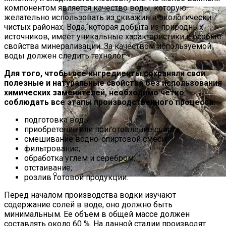
компонентом является качество воды, которую
желательно использовать из скважин в экологически
чистых районах. Вода, которая добыта из природных
источников, имеет уникальные характеристики и особые
свойства минерализации. За качеством используемой
воды должен следить технолог
Для того, чтобы все ингредиенты сохраняли свои
полезные и натуральные свойства без использования
химических заменителей, необходимо четко
соблюдать все этапы производственного процесса:
подготовка воды;
приобретение или приготовление спирта;
смешивание водно-спиртовой смеси;
фильтрование;
обработка углем и серебром;
отстаивание;
розлив готовой продукции.
Выкапываем Георгины В Средней
Перед началом производства водки изучают
Полосе: Оптимальные Сроки Осенью
содержание солей в воде, оно должно быть
2024 Года И Способы Хранения
минимальным. Ее объем в общей массе должен
составлять около 60 %. На данной стадии производят