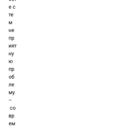
е с
те
м
не
пр
ият
ну
ю
пр
об
ле
му
–
со
вр
ем