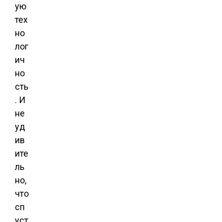
ую
тех
но
лог
ич
но
сть
. И
не
уд
ив
ите
ль
но,
что
сп
уст