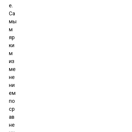
е.
Са
мы
м
яр
ки
м
из
ме
не
ни
ем
по
ср
ав
не