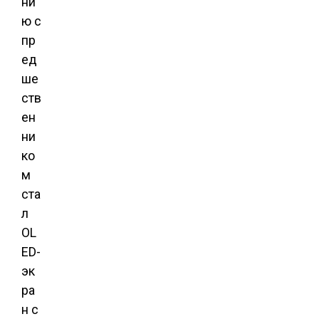
ни
ю с
пр
ед
ше
ств
ен
ни
ко
м
ста
л
OL
ED-
эк
ра
н с