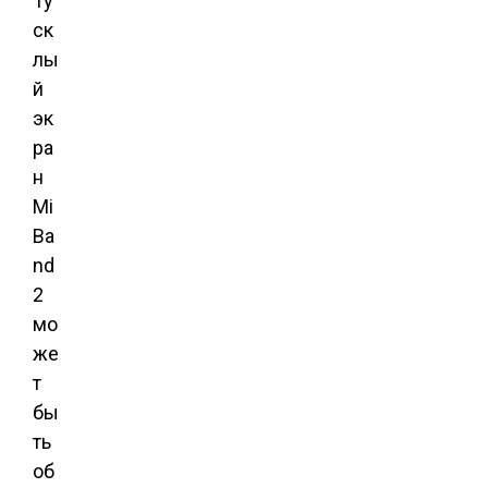
Ту
ск
лы
й
эк
ра
н
Mi
Ba
nd
2
мо
же
т
бы
ть
об