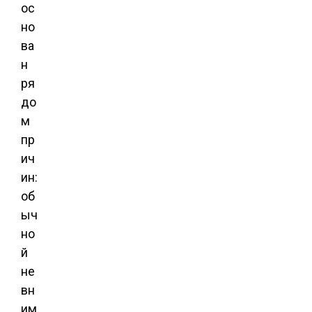
ос
но
ва
н
ря
до
м
пр
ич
ин:
об
ыч
но
й
не
вн
им