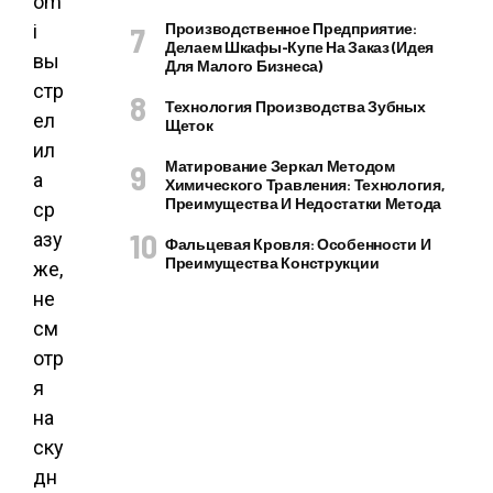
om
Производственное Предприятие:
i
Делаем Шкафы-Купе На Заказ (идея
вы
Для Малого Бизнеса)
стр
Технология Производства Зубных
ел
Щеток
ил
Матирование Зеркал Методом
а
Химического Травления: Технология,
Преимущества И Недостатки Метода
ср
азу
Фальцевая Кровля: Особенности И
Преимущества Конструкции
же,
не
см
отр
я
на
ску
дн