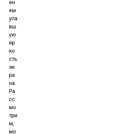
ен
ем
упа
вш
ую
яр
ко
сть
эк
ра
на.
Ра
сс
мо
три
м,
мо