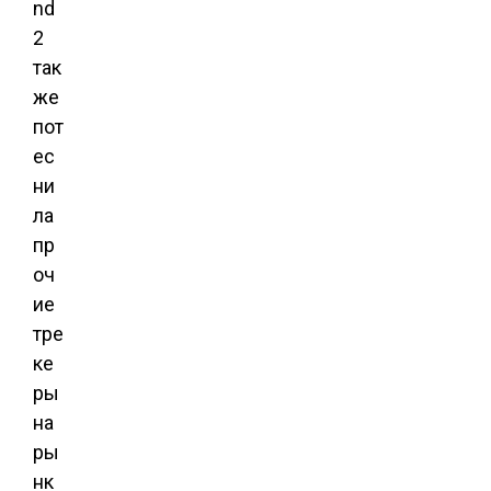
nd
2
так
же
пот
ес
ни
ла
пр
оч
ие
тре
ке
ры
на
ры
нк