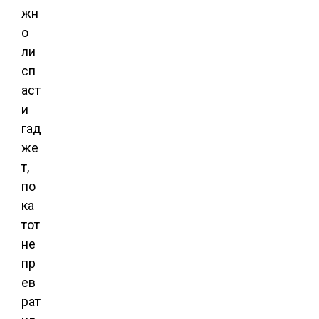
жн
о
ли
сп
аст
и
гад
же
т,
по
ка
тот
не
пр
ев
рат