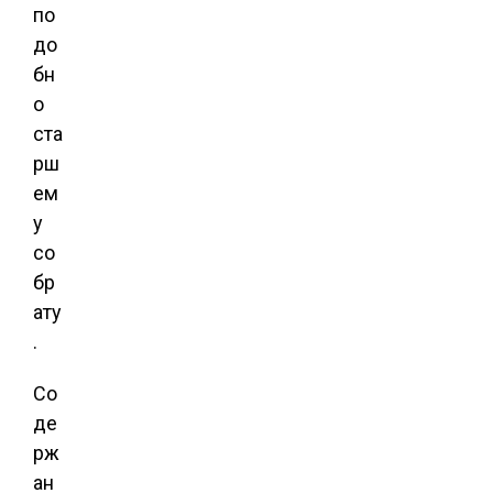
по
до
бн
о
ста
рш
ем
у
со
бр
ату
.
Со
де
рж
ан