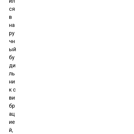
ил
ся
в
на
ру
чн
ый
бу
ди
ль
ни
к с
ви
бр
ац
ие
й,