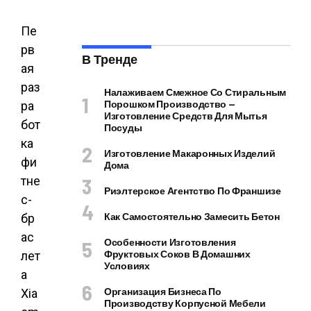
Пе
рв
В Тренде
ая
раз
Налаживаем Смежное Со Стиральным
Порошком Производство —
ра
Изготовление Средств Для Мытья
бот
Посуды
ка
Изготовление Макаронных Изделий
фи
Дома
тне
Риэлтерское Агентство По Франшизе
с-
Как Самостоятельно Замесить Бетон
бр
ас
Особенности Изготовления
Фруктовых Соков В Домашних
лет
Условиях
а
Организация Бизнеса По
Xia
Производству Корпусной Мебели