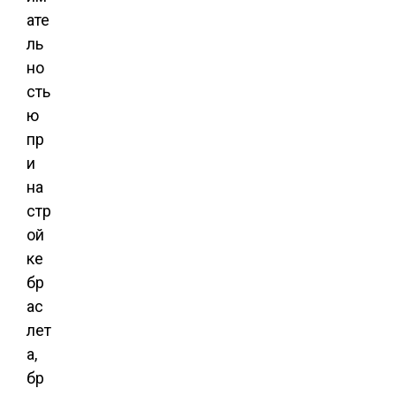
ате
ль
но
сть
ю
пр
и
на
стр
ой
ке
бр
ас
лет
а,
бр