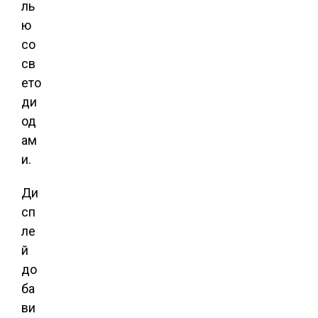
ль
ю
со
св
ето
ди
од
ам
и.
Ди
сп
ле
й
до
ба
ви