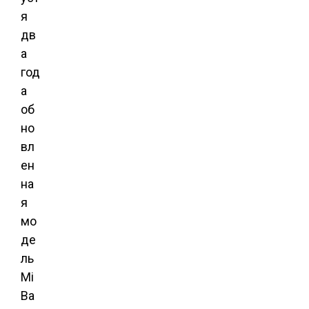
я
дв
а
год
а
об
но
вл
ен
на
я
мо
де
ль
Mi
Ba