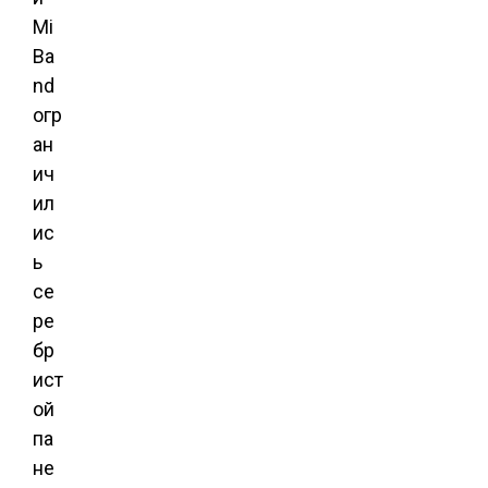
Mi
Ba
nd
огр
ан
ич
ил
ис
ь
се
ре
бр
ист
ой
па
не