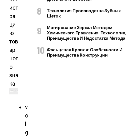
ист
Технология Производства Зубных
ра
Щеток
ци
Матирование Зеркал Методом
ю
Химического Травления: Технология,
Преимущества И Недостатки Метода
тов
ар
Фальцевая Кровля: Особенности И
Преимущества Конструкции
ног
о
зна
ка
v
o
l
g