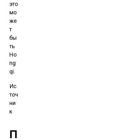
это
мо
же
т
бы
ть
Ho
ng
qi.
Ис
точ
ни
к
П