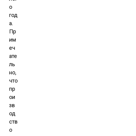
о
год
а.
Пр
им
еч
ате
ль
но,
что
пр
ои
зв
од
ств
о