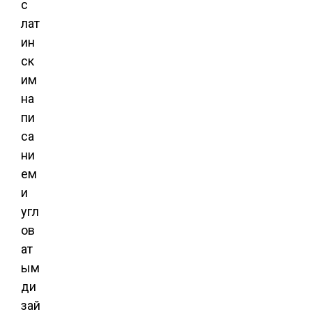
с
лат
ин
ск
им
на
пи
са
ни
ем
и
угл
ов
ат
ым
ди
зай