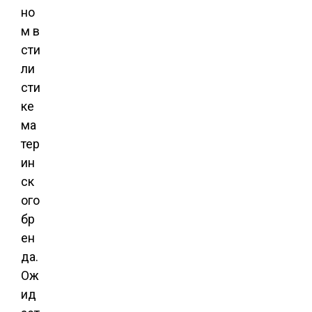
но
м в
сти
ли
сти
ке
ма
тер
ин
ск
ого
бр
ен
да.
Ож
ид