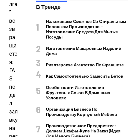
лга
В Тренде
”
во
Налаживаем Смежное Со Стиральным
Порошком Производство —
зв
Изготовление Средств Для Мытья
ра
Посуды
ща
Изготовление Макаронных Изделий
етс
Дома
я:
Риэлтерское Агентство По Франшизе
ГА
Как Самостоятельно Замесить Бетон
З
по
Особенности Изготовления
Фруктовых Соков В Домашних
да
Условиях
л
Организация Бизнеса По
зая
Производству Корпусной Мебели
вку
Производственное Предприятие:
на
Делаем Шкафы-Купе На Заказ (идея
рег
Для Малого Бизнеса)