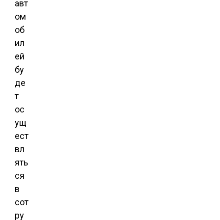
авт
ом
об
ил
ей
бу
де
т
ос
ущ
ест
вл
ять
ся
в
сот
ру