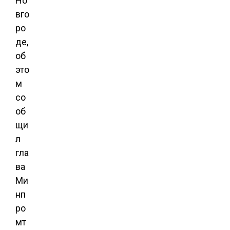
Но
вго
ро
де,
об
это
м
со
об
щи
л
гла
ва
Ми
нп
ро
мт