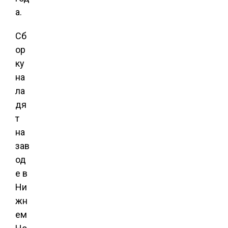
а.
Сб
ор
ку
на
ла
дя
т
на
зав
од
е в
Ни
жн
ем