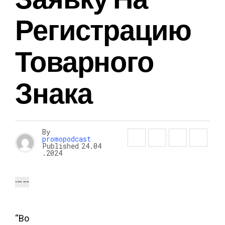
Регистрацию
Товарного
Знака
By
promopodcast
Published
24.04
.2024
“Во