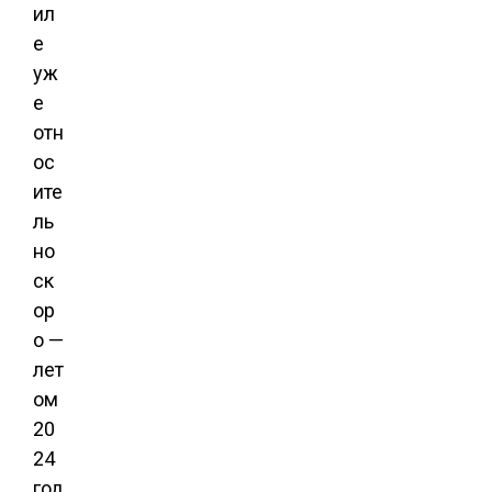
ил
е
уж
е
отн
ос
ите
ль
но
ск
ор
о —
лет
ом
20
24
год