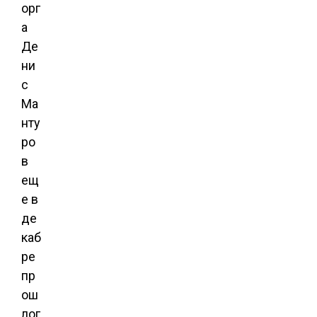
орг
а
Де
ни
с
Ма
нту
ро
в
ещ
е в
де
каб
ре
пр
ош
лог