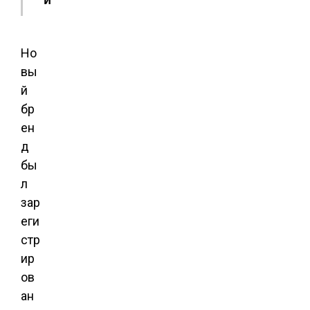
Но
вы
й
бр
ен
д
бы
л
зар
еги
стр
ир
ов
ан