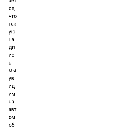
ает
ся,
что
так
ую
на
дп
ис
ь
мы
ув
ид
им
на
авт
ом
об