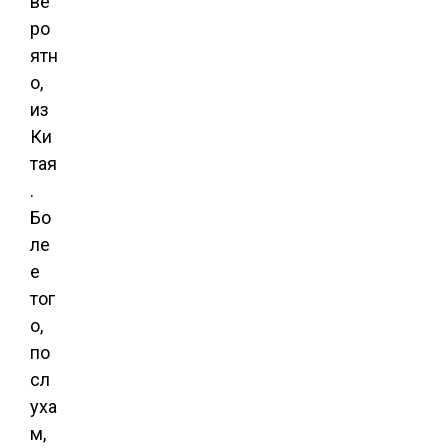
ве
ро
ятн
о,
из
Ки
тая
.
Бо
ле
е
тог
о,
по
сл
уха
м,