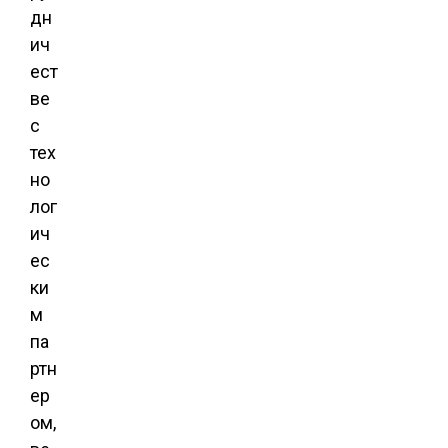
дн
ич
ест
ве
с
тех
но
лог
ич
ес
ки
м
па
ртн
ер
ом,